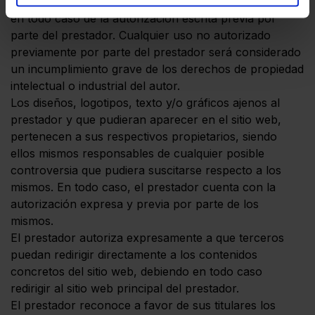
explotación, distribución y comercialización, requiere
en todo caso de la autorización escrita previa por
parte del prestador. Cualquier uso no autorizado
previamente por parte del prestador será considerado
un incumplimiento grave de los derechos de propiedad
intelectual o industrial del autor.
Los diseños, logotipos, texto y/o gráficos ajenos al
prestador y que pudieran aparecer en el sitio web,
pertenecen a sus respectivos propietarios, siendo
ellos mismos responsables de cualquier posible
controversia que pudiera suscitarse respecto a los
mismos. En todo caso, el prestador cuenta con la
autorización expresa y previa por parte de los
mismos.
El prestador autoriza expresamente a que terceros
puedan redirigir directamente a los contenidos
concretos del sitio web, debiendo en todo caso
redirigir al sitio web principal del prestador.
El prestador reconoce a favor de sus titulares los