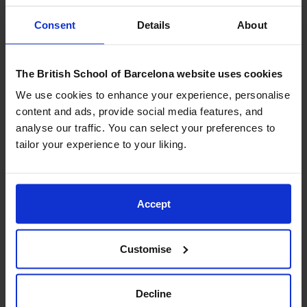
circunstancias semejantes que hagan imposible el
acceso a la página web.
Consent
Details
About
PROPIEDAD INTELECTUAL E
INDUSTRIAL
The British School of Barcelona website uses cookies
We use cookies to enhance your experience, personalise
El sitio web, incluyendo a título enunciativo pero no
content and ads, provide social media features, and
limitativo su programación, edición, compilación y
analyse our traffic. You can select your preferences to
demás elementos necesarios para su funcionamiento,
tailor your experience to your liking.
los diseños, logotipos, texto y/o gráficos son
propiedad del prestador o en su caso dispone de
licencia o autorización expresa por parte de los
Accept
autores. Todos los contenidos del sitio web se
encuentran debidamente protegidos por la normativa
de propiedad intelectual e industrial, así como inscritos
Customise
en los registros públicos correspondientes.
Independientemente de la finalidad para la que fueran
destinados, la reproducción total o parcial, uso,
Decline