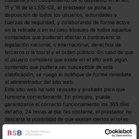
obstante y en cumplimiento de lo dispuesto en el art.
11 y 16 de la LSSI-CE, el prestador se pone a
disposición de todos los usuarios, autoridades y
fuerzas de seguridad, y colaborando de forma activa
en la retirada o en su caso bloqueo de todos aquellos
contenidos que pudieran afectar o contravenir la
legislación nacional, o internacional, derechos de
terceros o la moral y el orden público. En caso de que
el usuario considere que existe en el sitio web algún
contenido que pudiera ser susceptible de esta
clasificación, se ruega lo notifique de forma inmediata
al administrador del sitio web.
Este sitio web ha sido revisado y probado para que
funcione correctamente. En principio, puede
garantizarse el correcto funcionamiento los 365 días
del año, 24 horas al día. No obstante, el prestador no
descarta la posibilidad de que existan ciertos errores
de programación, o que acontezcan causas de fuerza
mayor, catástrofes naturales, huelgas, o