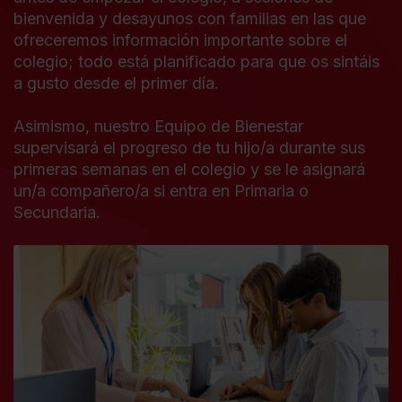
bienvenida y desayunos con familias en las que
ofreceremos información importante sobre el
colegio; todo está planificado para que os sintáis
a gusto desde el primer día.
Asimismo, nuestro Equipo de Bienestar
supervisará el progreso de tu hijo/a durante sus
primeras semanas en el colegio y se le asignará
un/a compañero/a si entra en Primaria o
Secundaria.