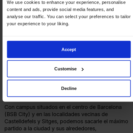
We use cookies to enhance your experience, personalise
content and ads, provide social media features, and
analyse our traffic. You can select your preferences to tailor
your experience to your liking.
Accept
Customise
En las últimas tres décadas, Barcelona se ha
posicionado como la tercera ciudad del mundo
Decline
preferida por estudiantes internacionales.
Con campus situados en el centro de Barcelona
(BSB City) y en las localidades vecinas de
Castelldefels y Sitges, podemos sacarle el máximo
partido a la ciudad y sus alrededores,