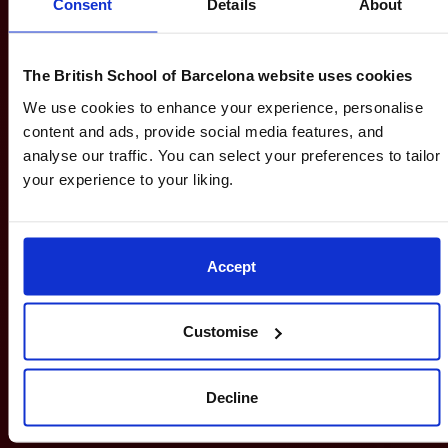
Consent
Details
About
dentro y fuera del aula.
Jonny Cross, Coordinador de Deporte y
The British School of Barcelona website uses cookies
Educación Física en BSB, destaca las principales
We use cookies to enhance your experience, personalise
características de nuestro programa de Deporte,
content and ads, provide social media features, and
que incluye una amplia variedad de oportunidades
analyse our traffic. You can select your preferences to tailor
curriculares y extracurriculares para todas las
your experience to your liking.
etapas educativas.
Más información en nuestros folletos de Deporte:
Accept
BSB Castelldefels
BSB Sitges
Customise
BSB City
Decline