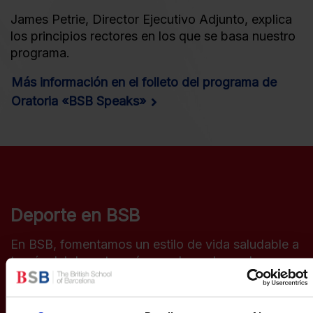
James Petrie, Director Ejecutivo Adjunto, explica
los principios rectores en los que se basa nuestro
programa.
Más información en el folleto del programa de
Oratoria «BSB Speaks»
Deporte en BSB
En BSB, fomentamos un estilo de vida saludable a
través del deporte, así como los valores de
compromiso, resiliencia, disciplina, trabajo en
equipo, liderazgo, respeto, perseverancia y
dedicación. Valores fundamentales para la vida