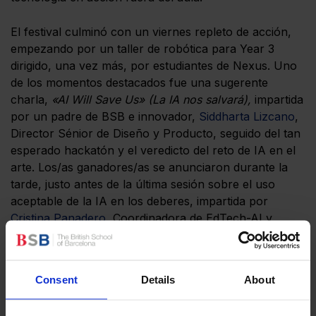
El festival culminó con un viernes repleto de acción,
empezando por un taller de robótica para Year 3
dirigido, una vez más, por estudiantes de Nexus. Uno
de los momentos destacados fue una sugerente
charla,
«AI Will Save Us» (La IA nos salvará),
impartida
por un padre de BSB e innovador,
Siddharta Lizcano
,
Director Sénior de Diseño y Producto, seguido del tan
esperado hackatón y el veredicto del reto de IA en el
arte. Los/as ganadores/as se anunciaron durante la
tarde, justo antes de la última sesión sobre el uso
aceptable de la IA en los deberes, impartida por
Cristina Panadero
, Coordinadora de EdTech-AI y
Examinadora de IB, y Maria Kovac, Coordinadora de
IB en BSB.
Consent
Details
About
Esta semana destacó la creatividad, la curiosidad y el
liderazgo digital del alumnado de BSB, a la vez que