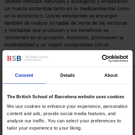
usando métodos naturales y ecológicos y empezaron
un huerto sostenible tanto en lo medioambiental como
en lo económico. Los/as estudiantes se encargan
también de realizar jornadas de venta de las verduras
y hortalizas que producen y los beneficios se
reinvierten en el proyecto. Asimismo, promueven la
sostenibilidad y un mayor compromiso con el
consumo de productos frescos, de temporada y de
calidad con la venta de plantel en ferias y eventos de
BSB.
Consent
Details
About
El segundo proyecto es la creación de dos aulas
exteriores en el patio del BSB STEM Centre. Aquí
también son nuestros/as estudiantes de BSB Nexus
The British School of Barcelona website uses cookies
los/as que desarrollan la iniciativa, desde la fase de
We use cookies to enhance your experience, personalise
diseño y dimensionamiento de los espacios hasta la
content and ads, provide social media features, and
propia ejecución del proyecto, dando una nueva vida
analyse our traffic. You can select your preferences to
a viejos pallets, lijándolo, barnizándolos y
tailor your experience to your liking.
adaptándolos para su uso en estas futuras aulas al