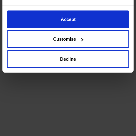
aire libre.
A lo largo del próximo trimestre y medio iremos
Accept
documentando la ejecución de ambos proyectos y
presentaremos una memoria final, con el objetivo de
Customise
conseguir en abril alguno de los premios de entre
1.000 y 4.000 € con los que llevar los proyectos al
siguiente nivel.
Decline