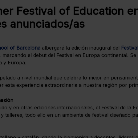
er Festival of Education e
s anunciados/as
hool of Barcelona
albergará la edición inaugural del
Festiva
, marcando el debut del Festival en Europa continental. Se 
a y Europa.
spetado a nivel mundial que celebra lo mejor en pensamien
er esta experiencia extraordinaria a nuestra región por pri
nexión
ido y en otras ediciones internacionales, el Festival de l
 talleres, todo ello en un ambiente de festival diseñado par
stellano y catalán, dando la bienvenida a docentes, líderes 