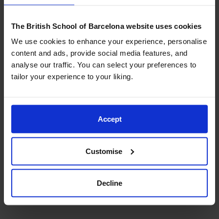
Esta ha sido una oportunidad perfecta para que
nuestra Comunidad BSB aprovechara la experiencia y
las instalaciones de este Club, que cuenta con
The British School of Barcelona website uses cookies
múltiples galardones, y una gran inauguración de su
We use cookies to enhance your experience, personalise
Junior Golf School 2022-2023, dirigida a niños/as y
content and ads, provide social media features, and
jóvenes golfistas de tres a veintiún años, y que
analyse our traffic. You can select your preferences to
comprende una estructura adaptada a todos los
tailor your experience to your liking.
niveles, desde la iniciación hasta la competición. Podéis
encontrar más información en
este enlace
.
Accept
Esperamos poder organizar más actividades
Customise
deportivas para nuestra comunidad en las excelentes
instalaciones del Real Club de Golf El Prat.
Decline