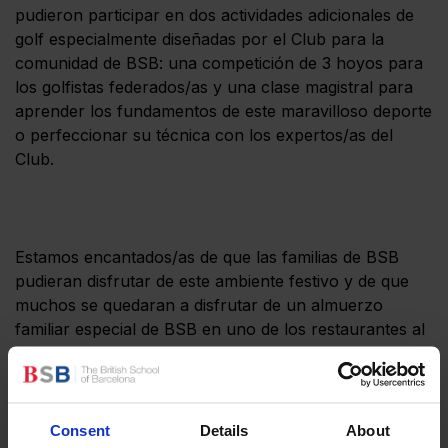
pudieron participar en dos actividades adicionales de
golf especialmente diseñadas por el Club para la
comunidad de BSB: una competición de 3 hoyos para
los golfistas federados/as y una clase magistral para
aprender los fundamentos de este maravilloso deporte
o perfeccionar su técnica con los expertos/as del
Club.
Estamos encantados/as de que las familias de BSB
pudieran disfrutar de este ambiente festivo y de que
muchos se quedaran a disfrutar de un almuerzo
familiar especial de BSB en uno de los restaurantes al
aire libre del Club de Golf.
Consent
Details
About