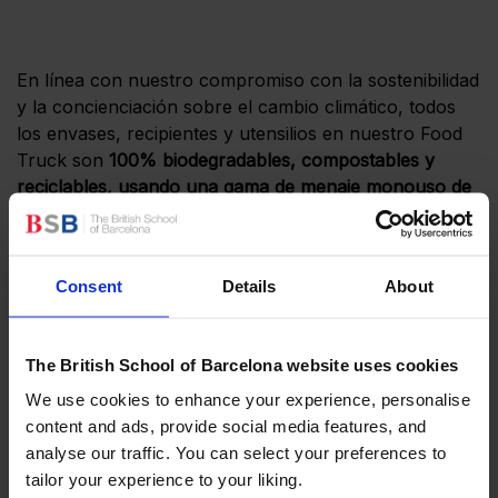
En línea con nuestro compromiso con la sostenibilidad
y la concienciación sobre el cambio climático, todos
los envases, recipientes y utensilios en nuestro Food
Truck son
100% biodegradables, compostables y
reciclables, usando una gama de menaje monouso de
Greensource
hechos a partir de materiales
respetuosos con el medio ambiente.
Por ejemplo, los
vasos de los smoothies están hechos completamente
Consent
Details
About
con caña de azúcar.
The British School of Barcelona website uses cookies
We use cookies to enhance your experience, personalise
¡No os perdáis la oportunidad de venir y echarle un
content and ads, provide social media features, and
vistazo cuando estéis en el colegio!
analyse our traffic. You can select your preferences to
tailor your experience to your liking.