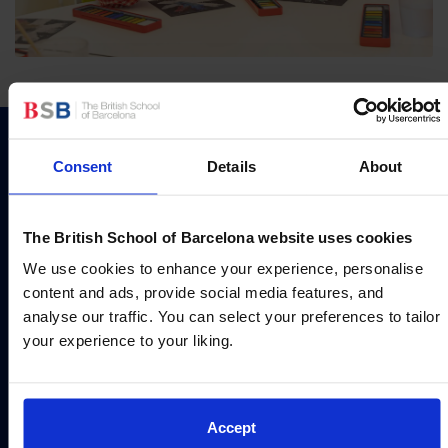
Un entorn atractiu que fomenta
Consent
Details
About
el joc col·lectiu i la socialització
The British School of Barcelona website uses cookies
Part de l’èxit de crear una base educativa
We use cookies to enhance your experience, personalise
sòlida consisteix a disposar dels espais
content and ads, provide social media features, and
d’aprenentatge més adequats. Per aquesta raó,
analyse our traffic. You can select your preferences to tailor
hem creat espais innovadors i creatius alhora
your experience to your liking.
que acollidors, sens dubte fets a mida per als /
a les nostres alumnes més petits/es.
Accept