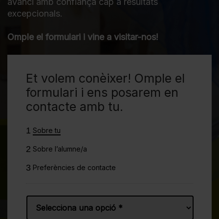
avanci amb confiança cap a resultats
excepcionals.
Omple el formulari i vine a visitar-nos!
Et volem conèixer! Omple el
formulari i ens posarem en
contacte amb tu.
1
Sobre tu
2
Sobre l’alumne/a
3
Preferències de contacte
Name
*