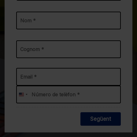
Prefix
First
Last
Email
*
Phone
*
United
States
+1