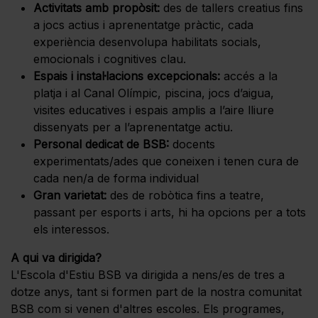
Activitats amb propòsit:
des de tallers creatius fins
a jocs actius i aprenentatge pràctic, cada
experiència desenvolupa habilitats socials,
emocionals i cognitives clau.
Espais i instal·lacions excepcionals:
accés a la
platja i al Canal Olímpic, piscina, jocs d’aigua,
visites educatives i espais amplis a l’aire lliure
dissenyats per a l’aprenentatge actiu.
Personal dedicat de BSB:
docents
experimentats/ades que coneixen i tenen cura de
cada nen/a de forma individual
Gran varietat:
des de robòtica fins a teatre,
passant per esports i arts, hi ha opcions per a tots
els interessos.
A qui va dirigida?
L'Escola d'Estiu BSB va dirigida a nens/es de tres a
dotze anys, tant si formen part de la nostra comunitat
BSB com si venen d'altres escoles. Els programes,