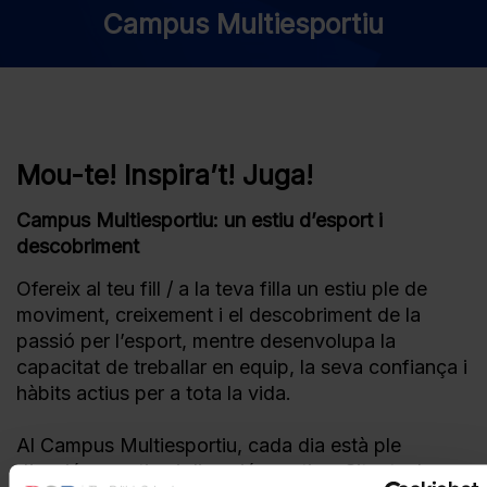
Campus Multiesportiu
Mou-te! Inspira’t! Juga!
Campus Multiesportiu: un estiu d’esport i
descobriment
Ofereix al teu fill / a la teva filla un estiu ple de
moviment, creixement i el descobriment de la
passió per l’esport, mentre desenvolupa la
capacitat de treballar en equip, la seva confiança i
hàbits actius per a tota la vida.
Al Campus Multiesportiu, cada dia està ple
d’acció esportiva i diversió creativa. Situat a les