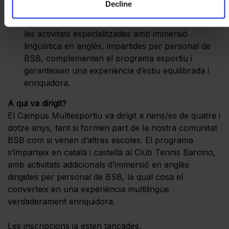
Decline
dia.
Programa addicional en anglès:
les manualitats i
les activitats especialitzades amb immersió
lingüística en anglès, impartides per personal de
BSB, complementen el programa esportiu i
garanteixen una experiència d’estiu equilibrada i
enriquidora.
A qui va dirigit?
El Campus Multiesportiu va dirigit a nens/es de quatre i
dotze anys, tant si formen part de la nostra comunitat
BSB com si venen d’altres escoles. El programa
s’imparteix en català i castellà al Club Tennis Barcino,
amb activitats addicionals d’immersió en anglès
dirigides per personal de BSB, la qual cosa el
converteix en una experiència multilingüe
verdaderament enriquidora.
Les inscripcions ja esten tancades.