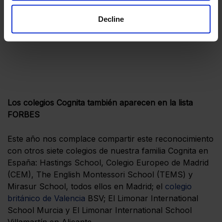
Decline
Los colegios Cognita también aparecen en la lista
FORBES
Este año nos complace compartir este reconocimiento
con otros siete colegios de nuestra familia Cognita en
España: Hastings School, Colegio Europeo de Madrid
(CEM), The English Montessori School (TEMS) y
Mirasur School, todos ellos en Madrid; el
colegio
británico de Valencia
BSV; El Limonar International
School Murcia y El Limonar International School