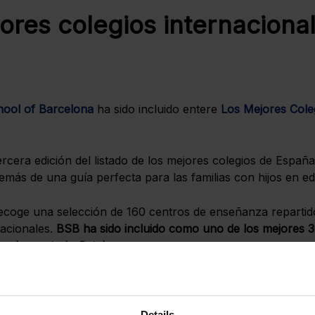
ores colegios internaciona
hool of Barcelona
ha sido incluido entere
Los Mejores Cole
rcera edición del listado de los mejores colegios de España
emás de una guía perfecta para las familias con hijos en ed
ecoge una selección de 160 centros de enseñanza repartido
nacionales.
BSB ha sido incluido como uno de los mejores 3
onales en todo Catalunya.
lectivo en el que se ha evaluado a más de mil colegios usan
Details