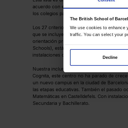
acuerdo con el equipo de Ránking de EL MUND
los colegios participantes ha pagado por la i
The British School of Barce
Los 27 criterios analizan el modelo educati
We use cookies to enhance yo
que se incluye nuestra eduación de alta cal
traffic. You can select your p
orientación profesional, los excelentes in
Schools), estándares de calidad, personal ed
instalaciones deportivas, actividades extrae
Decline
Nuestra inclusión en el informe destaca al
Cognita, este centro no ha parado de crece
un nuevo campus en la ciudad de Barcelona p
las etapas educativas. También el pasado o
Matemáticas en Castelldefels. Con instalaci
Secundaria y Bachillerato.