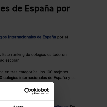
les de España por
gios Internacionales de España
por el
. Este ránking de colegios es todo un
ad escolar.
s en tres categorías: los 100 mejores
0 colegios internacionales de España
y es
do
27 exhaustive criteria of excellence
. De
About