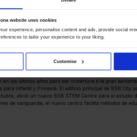
O: “Esta clasificación es fruto de un estudio periodístico
nclusión en el ránking ni por su posición.”
lona website uses cookies
vo, las instalaciones y los recursos de cada colgio. El inf
ur experience, personalise content and ads, provide social med
idad, los resultados de los exámenes oficiales de nuestros
references to tailor your experience to your liking.
formes de inspección y acreditaciones (como la inspección 
ucativo, idiomas impartidos, TIC y recursos para Ciencias, 
scolares y co-curriculares, servicio médico, nutrición y tran
Customise
gunos de nuestros logros más recientes en cuanto a expansi
r en los últimos años para dar cobertura a la gran demanda
ara Infantil y Primaria. El edificio principal de BSB City 
ctubre, abrió un nuevo BSB STEM Centre para el estudio de
ones de vanguardia, el nuevo centro facilita métodos de ed