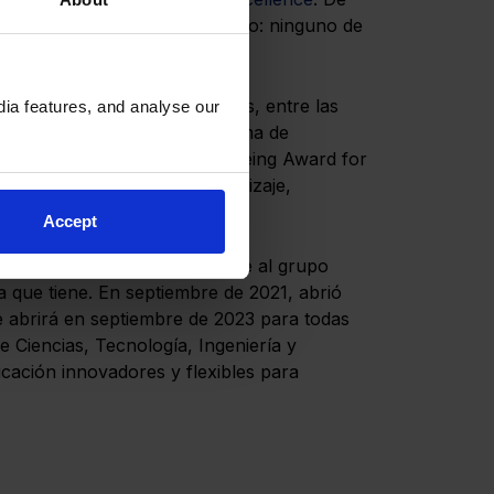
 riguroso y totalmente gratuito: ninguno de
orme de BSB cubre muchas áreas, entre las
ia features, and analyse our
 estudiantes y ejemplar programa de
BSO y el reconocimiento Wellbeing Award for
servicio de soporte al aprendizaje,
sporte escolar, entre otras.
Accept
ón del colegio: “Perteneciente al grupo
 que tiene. En septiembre de 2021, abrió
se abrirá en septiembre de 2023 para todas
 Ciencias, Tecnología, Ingeniería y
ucación innovadores y flexibles para