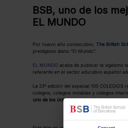
BSB, uno de los mej
EL MUNDO
Por nuevo año consecutivo,
The British Sc
prestigioso diario “El Mundo”.
EL MUNDO
acaba de publicar la vigésimo te
referente en el sector educativo español ad
La 23ª edición del especial 100 COLEGIOS r
colegios, colegios notables y colegios inter
uno de los únicos cuatro colegios internaci
Esta lista es un ranking independiente y se
Consent