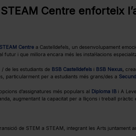
 STEAM Centre enforteix l
STEAM Centre
a Castelldefels, un desenvolupament emocio
utur i que millora encara més les instal·lacions especialitz
/ de les estudiants de
BSB Castelldefels
i
BSB Nexus
,
crean
nes, particularment per a estudiants més grans/des a
Secund
opcions d’assignatures més populars al
Diploma IB
i A Lev
nda, augmentant la capacitat per a lliçons i treball pràcti
a transició de STEM a STEAM, integrant les Arts juntament a