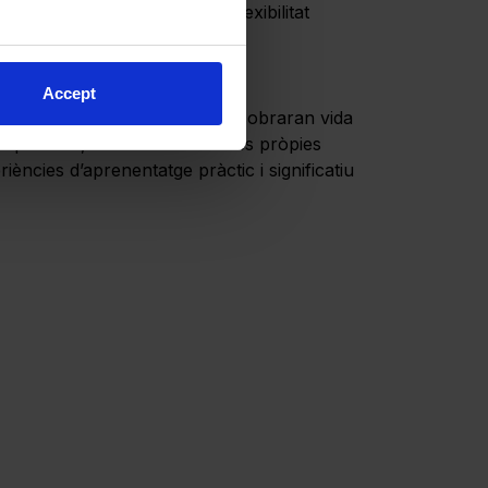
innovadores, que permet una flexibilitat
Accept
 lliure del BSB STEAM Centre cobraran vida
espai verd, cultivaran les seves pròpies
ències d’aprenentatge pràctic i significatiu