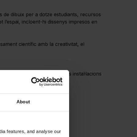
s de dibuix per a dotze estudiants, recursos
ot l’espai, incloent-hi dissenys impresos en
ment científic amb la creativitat, el
, tots amb llum natural. Les instal·lacions
About
ia features, and analyse our