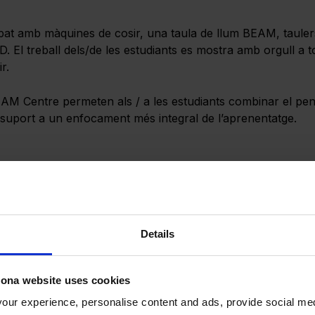
ipat amb màquines de cosir, una taula de llum BEAM, tauler
3D. El treball dels/de les estudiants es mostra amb orgull a t
r.
AM Centre permeten als / a les estudiants combinar el pensa
 suport a un enfocament més integral de l’aprenentatge.
897 m² d’espais d’aprenentatge i estudi d’última generació
Details
ies i treball en petits grups
pràctiques
lona website uses cookies
perimental pràctic a l’aire lliure
ur experience, personalise content and ads, provide social med