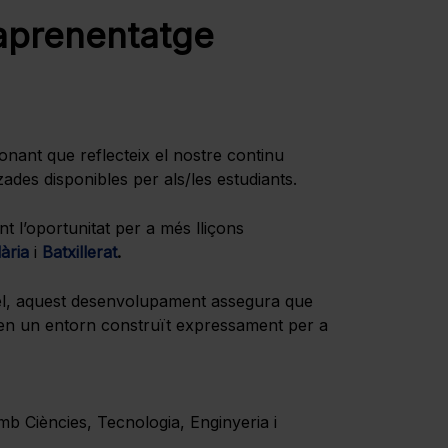
’aprenentatge
nant que reflecteix el nostre continu
ades disponibles per als/les estudiants.
t l’oportunitat per a més lliçons
ària
i
Batxillerat
.
el, aquest desenvolupament assegura que
c en un entorn construït expressament per a
mb Ciències, Tecnologia, Enginyeria i