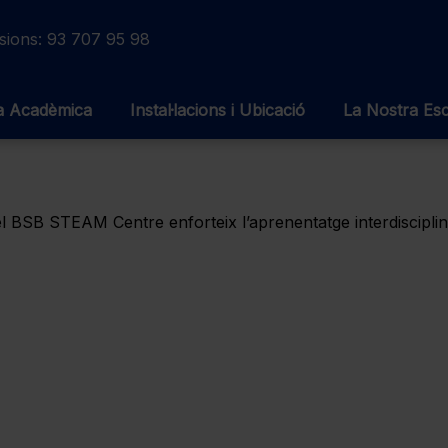
sions:
93 707 95 98
ia Acadèmica
Instal·lacions i Ubicació
La Nostra Es
el BSB STEAM Centre enforteix l’aprenentatge interdisciplin