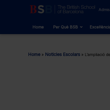
Admis
Home
Per Què BSB
Excel·lènc
Home
Noticies Escolars
»
»
L’ampliació d